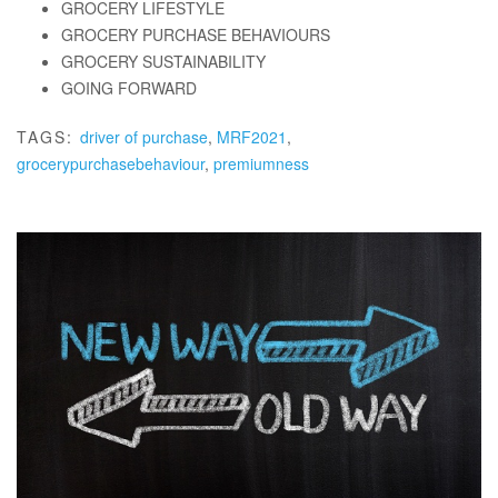
GROCERY LIFESTYLE
GROCERY PURCHASE BEHAVIOURS
GROCERY SUSTAINABILITY
GOING FORWARD
TAGS:
driver of purchase
,
MRF2021
,
grocerypurchasebehaviour
,
premiumness