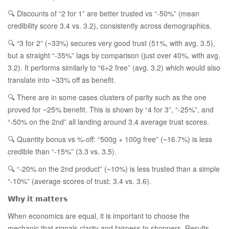
🔍 Discounts of “2 for 1” are better trusted vs “-50%” (mean
credibility score 3.4 vs. 3.2), consistently across demographics.
🔍 “3 for 2” (~33%) secures very good trust (51%, with avg. 3.5),
but a straight “-35%” lags by comparison (just over 40%, with avg.
3.2). It performs similarly to “6+2 free” (avg. 3.2) which would also
translate into ~33% off as benefit.
🔍 There are in some cases clusters of parity such as the one
proved for ~25% benefit. This is shown by “4 for 3”, “-25%”, and
“-50% on the 2nd” all landing around 3.4 average trust scores.
🔍 Quantity bonus vs %-off: “500g + 100g free” (~16.7%) is less
credible than “-15%” (3.3 vs. 3.5).
🔍 “-20% on the 2nd product” (~10%) is less trusted than a simple
“-10%” (average scores of trust: 3.4 vs. 3.6).
𝗪𝗵𝘆 𝗶𝘁 𝗺𝗮𝘁𝘁𝗲𝗿𝘀
When economics are equal, it is important to choose the
mechanic that signals clarity and fairness to shoppers. Results