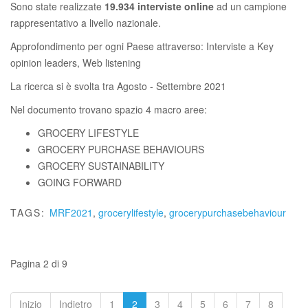
Sono state realizzate
19.934 interviste online
ad un campione
rappresentativo a livello nazionale.
Approfondimento per ogni Paese attraverso: Interviste a Key
opinion leaders, Web listening
La ricerca si è svolta tra Agosto - Settembre 2021
Nel documento trovano spazio 4 macro aree:
GROCERY LIFESTYLE
GROCERY PURCHASE BEHAVIOURS
GROCERY SUSTAINABILITY
GOING FORWARD
TAGS:
MRF2021
,
grocerylifestyle
,
grocerypurchasebehaviour
Pagina 2 di 9
Inizio
Indietro
1
2
3
4
5
6
7
8