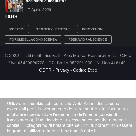
decisioni d’acquisto?
17 Aprile 2026
TAGS
MRF2021
GROCERYLIFESTYLE
INNOVATION
FORUMDELLACONOSCENZA
#BEHAVIORALSCIENCE
© 2022 - Tutti i diritti riservati - Ales Market Research S.r.l. - C.F. e
P.Iva 05429820722 - CC. Bari n.95229/1999 - N. Rea 418149 -
GDPR
-
Privacy
-
Codice Etico
Utilizziamo i cookie sul nostro sito Web. Alcuni di essi sono
essenziali per il funzionamento del sito, mentre altri ci aiutano a
migliorare questo sito e l'esperienza dell'utente (cookie di
tracciamento). Puoi decidere tu stesso se consentire o meno i
cookie. Ti preghiamo di notare che se li rifiuti, potresti non essere
in grado di utilizzare tutte le funzionalità del sito.