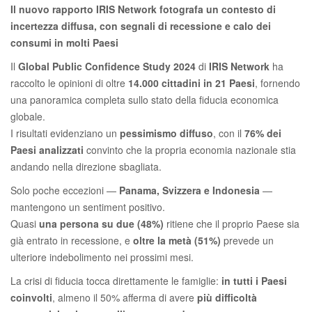
Il nuovo rapporto IRIS Network fotografa un contesto di
incertezza diffusa, con segnali di recessione e calo dei
consumi in molti Paesi
Il
Global Public Confidence Study 2024
di
IRIS Network
ha
raccolto le opinioni di oltre
14.000 cittadini in 21 Paesi
, fornendo
una panoramica completa sullo stato della fiducia economica
globale.
I risultati evidenziano un
pessimismo diffuso
, con il
76% dei
Paesi analizzati
convinto che la propria economia nazionale stia
andando nella direzione sbagliata.
Solo poche eccezioni —
Panama, Svizzera e Indonesia
—
mantengono un sentiment positivo.
Quasi
una persona su due (48%)
ritiene che il proprio Paese sia
già entrato in recessione, e
oltre la metà (51%)
prevede un
ulteriore indebolimento nei prossimi mesi.
La crisi di fiducia tocca direttamente le famiglie:
in tutti i Paesi
coinvolti
, almeno il 50% afferma di avere
più difficoltà