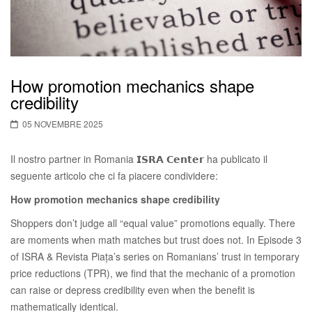
How promotion mechanics shape
credibility
05 NOVEMBRE 2025
Il nostro partner in Romania 𝗜𝗦𝗥𝗔 𝗖𝗲𝗻𝘁𝗲𝗿 ha publicato il
seguente articolo che ci fa piacere condividere:
How promotion mechanics shape credibility
Shoppers don’t judge all “equal value” promotions equally. There
are moments when math matches but trust does not. In Episode 3
of ISRA & Revista Piața’s series on Romanians’ trust in temporary
price reductions (TPR), we find that the mechanic of a promotion
can raise or depress credibility even when the benefit is
mathematically identical.