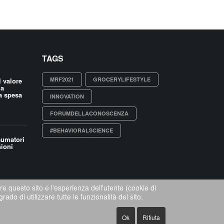
TAGS
MRF2021
GROCERYLIFESTYLE
 valore
la
a spesa
INNOVATION
FORUMDELLACONOSCENZA
#BEHAVIORALSCIENCE
sumatori
sioni
re questo sito e l'esperienza dell'utente (cookie di
do di utilizzare tutte le funzionalità del sito.
Ok
Rifiuta