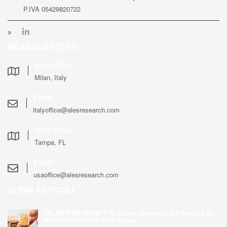
P.IVA 05429820722
HEADQUARTERS
Italy office
Milan, Italy
Email
italyoffice@alesresearch.com
USA office
Tampa, FL
Email
usaoffice@alesresearch.com
ULTIMI ARTICOLI
VALUE FOR MONEY: Il valore percepito del brand e la
razionalizzazione della spesa